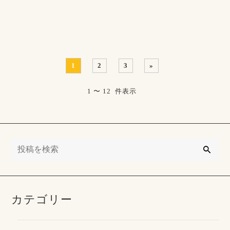
のそばに佇む、香取・・・
1
2
3
»
1 〜 12 件表示
検
索
カテゴリー