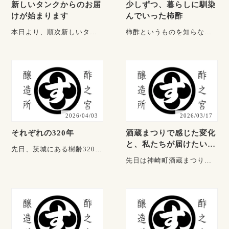
新しいタンクからのお届
少しずつ、暮らしに馴染
けが始まります
んでいった柿酢
本日より、順次新しいタン
柿酢というものを知らなか
クからのお届けへ切り替わ
ったお客様が、弊社のお酢
ります。 今回のタンクは、
との出会いを丁寧に綴って
前回よりも少しフレ・・・
くださいました。ご一読い
た・・・
2026/04/03
2026/03/17
それぞれの320年
酒蔵まつりで感じた変化
と、私たちが届けたいも
先日、茨城にある樹齢320年
の
の枝垂れ桜を見に行ってき
先日は神崎町酒蔵まつり、
ました。 満開の桜は枝ぶり
たくさんのご来店ありがと
も良く、見事に・・・
うございました。 柿の神髄
の販売当初から、こ・・・