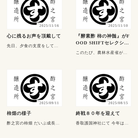
2025/11/16
2025/11/10
心に残るお声を頂戴して
『酵素酢 柿の神髄』がF
OOD SHIFTセレクショ
先日、夕食の支度をしてい
ンに入賞しました
たところに、一本の電話を
このたび、農林水産省が推
いただきました。お電話の
進する「FOOD SHIFTセレ
主は、マイペース購入サー
クション」に入賞いたしま
ビ・・・
した。部門１「地産・・・
2025/09/11
2025/08/15
柿畑の様子
終戦８０年を迎えて
酢之宮の柿畑 だいぶ成長し
香取護国神社にて 今年は終
ました。 ・・・
戦から八十年という節目の
年ですね。香取神宮の要石