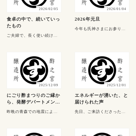
2026/02/05
2026/01/04
食卓の中で、続いていっ
2026年元旦
たもの
今年も氏神さまにお参り
に。 昨年の終わりに、水を
ご夫婦で、長く使い続けて
汲み お餅をついて、
くださっているお二人にお
蕎・・・
話を伺いました。 使いはじ
めた頃のこと、日々・・・
2025/12/09
2025/12/01
にごり酢まつりのご縁か
エネルギーが湧いた、と
ら、発酵デパートメント
届けられた声
へ
昨晩の青森での地震によ
先日、ご来訪くださったお
り、不安な時間を過ごされ
客様よりメッセージをいた
た皆さまに、心よりお見舞
だきました。 「今朝、早速
い申し上げます。どうか一
水で薄めて朝一番に・・・
日も・・・