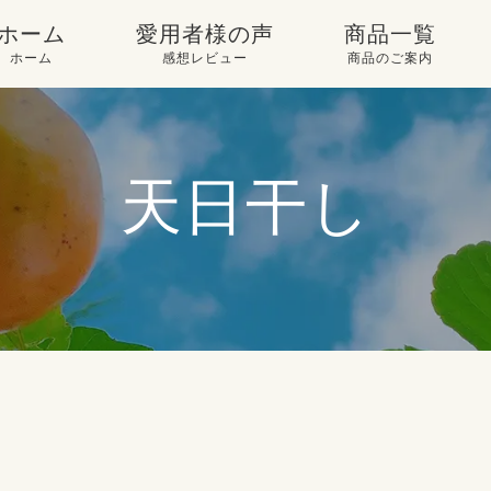
ホーム
愛用者様の声
商品一覧
ホーム
感想レビュー
商品のご案内
からだ喜ぶ使い方
愛用者様との対話
商品一覧
「酵素酢 柿の神髄」
愛用者様のメッセー
定期購入
天日干し
のできるまで
ジ
販売店舗のご案内
「酵素酢 柿の神髄」
レビュー一覧
について
酵素酢で漬ける、と
いう選択
会社概要
酢之宮につ
いて