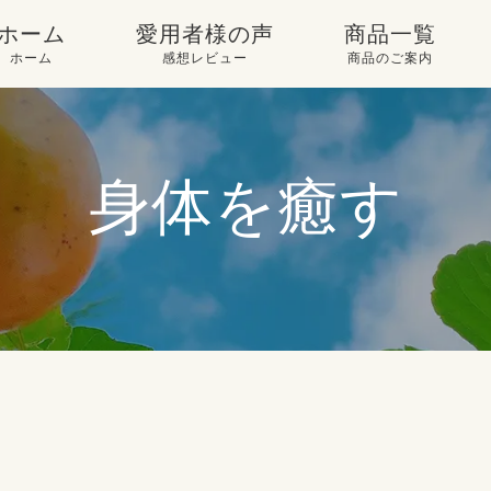
ホーム
愛用者様の声
商品一覧
ホーム
感想レビュー
商品のご案内
からだ喜ぶ使い方
愛用者様との対話
商品一覧
「酵素酢 柿の神髄」
愛用者様のメッセー
定期購入
身体を癒す
のできるまで
ジ
販売店舗のご案内
「酵素酢 柿の神髄」
レビュー一覧
について
酵素酢で漬ける、と
いう選択
会社概要
酢之宮につ
いて